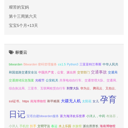
艰苦的宝妈
第十三周第六天
宝宝5个月+13天
标签云
bitwarden
Bitwarden 密码管理服务
cs1.5
Python3
三亚亚特兰蒂斯
中华人民共
交通事故
和国道路交通安全法
中国共产党，公安、派出所
交管部门
交通局
交通拥堵应急预案
光棍节
公安机关
共享电动自行车、交通管理大队、交通局、
综合执法局、三亚市、互联网租赁自行车
刑警大队
华为云、腾讯云、又拍云、
孕育
大疆无人机
ssl证书、https
南海博物馆
和平精英
太阳花
女儿
日记
宝塔自建bitwarden服务
富力海洋欢乐世界
小洋人，中药
布洛芬，
小洋人
手机控
扒手
文明守法
春运
水上乐园
水族馆
派出所所长
海南博物馆