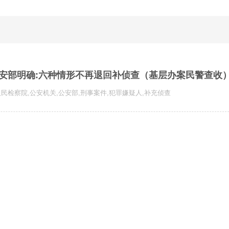
安部明确:六种情形不再退回补侦查（基层办案民警查收
人民检察院
,
公安机关
,
公安部
,
刑事案件
,
犯罪嫌疑人
,
补充侦查