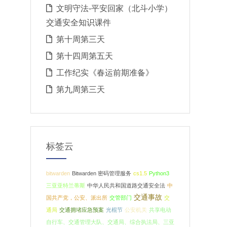
文明守法-平安回家（北斗小学）
交通安全知识课件
第十周第三天
第十四周第五天
工作纪实《春运前期准备》
第九周第三天
标签云
bitwarden
Bitwarden 密码管理服务
cs1.5
Python3
三亚亚特兰蒂斯
中华人民共和国道路交通安全法
中
交通事故
国共产党，公安、派出所
交管部门
交
通局
交通拥堵应急预案
光棍节
公安机关
共享电动
自行车、交通管理大队、交通局、综合执法局、三亚