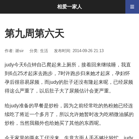
相爱一家人
第九周第六天
作者: 谢sir
分类:
生活
发布时间: 2014-09-26 21:13
judy今天6点钟自己爬起来上厕所，接着回来继续睡，我直
到6点25才起床去跑步，7时许跑步归来她才起床，孕妇怀
孕后很容易尿频，而judy的肚子还没有隆起来呢，已经尿频
得这么严重了，以后肚子大了尿频估计会更严重。
给judy准备的早餐是炒粉，因为之前经常吃的热粉她已经连
续吃了将近一个多月了，所以允许她暂时改为吃稍微油腻的
炒粉，当然我额外也给她买了其他的东西呢。
今天家里的两名工仔没来，生意方面人手不够比较忙，judy