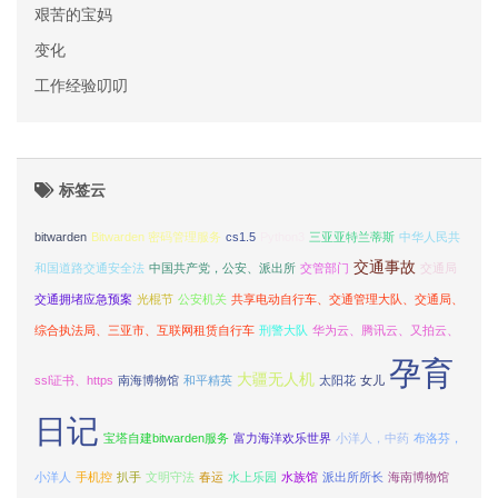
艰苦的宝妈
变化
工作经验叨叨
标签云
bitwarden
Bitwarden 密码管理服务
cs1.5
Python3
三亚亚特兰蒂斯
中华人民共
交通事故
和国道路交通安全法
中国共产党，公安、派出所
交管部门
交通局
交通拥堵应急预案
光棍节
公安机关
共享电动自行车、交通管理大队、交通局、
综合执法局、三亚市、互联网租赁自行车
刑警大队
华为云、腾讯云、又拍云、
孕育
大疆无人机
ssl证书、https
南海博物馆
和平精英
太阳花
女儿
日记
宝塔自建bitwarden服务
富力海洋欢乐世界
小洋人，中药
布洛芬，
小洋人
手机控
扒手
文明守法
春运
水上乐园
水族馆
派出所所长
海南博物馆