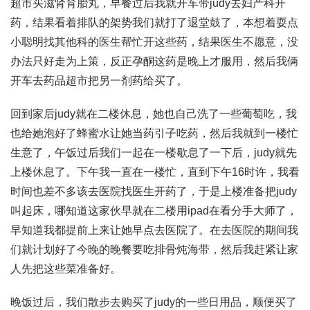
超市买滋肾育胎丸，早餐过后我就开车带judy去妇产科开
药，结果看着排队的架势我们就打了退堂鼓了，本想着耍点
小聪明找其他科的医生帮忙开这些药，结果医生不愿意，没
办法只好走为上策，反正孕酮这药是晚上才服用，然后我俩
开车去药品超市把另一剂药给买了。
回到家后judy就在二楼休息，她也自己洗了一些葡萄吃，我
也给她泡好了蜂蜜水让她当药引子吃药，然后我就到一楼忙
生意了，午饭过后我们一起在一楼歇息了一下后，judy就先
上楼休息了。下午我一直在一楼忙，直到下午16时许，我看
时间也差不多该去医院找医生开药了，于是上楼准备把judy
叫起床，哪知道这家伙早就在二楼用ipad在看分手大师了，
早知道我都提前上来让她早点去医院了。在去医院的期间我
们就计划好了今晚的晚餐要吃排骨炖海带，然后我赶紧让家
人先把这些菜准备好。
晚饭过后，我们散步去购买了judy的一些日用品，顺便买了