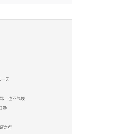
第一天
骂，也不气馁
日游
店之行