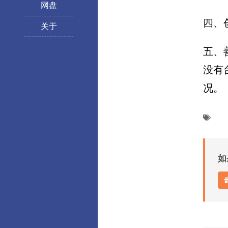
网盘
四、
关于
五、
没有
况。
如