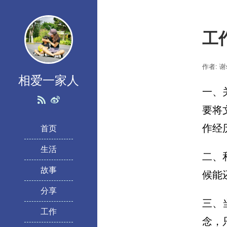
工
作者: 谢s
相爱一家人
一、
要将
作经
首页
生活
二、
故事
候能
分享
三、
工作
念，