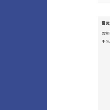
更
海南
中华