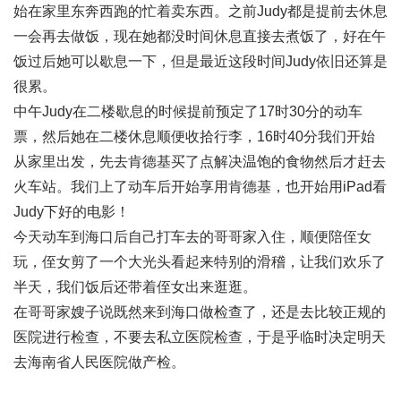
始在家里东奔西跑的忙着卖东西。之前Judy都是提前去休息
一会再去做饭，现在她都没时间休息直接去煮饭了，好在午
饭过后她可以歇息一下，但是最近这段时间Judy依旧还算是
很累。
中午Judy在二楼歇息的时候提前预定了17时30分的动车
票，然后她在二楼休息顺便收拾行李，16时40分我们开始
从家里出发，先去肯德基买了点解决温饱的食物然后才赶去
火车站。我们上了动车后开始享用肯德基，也开始用iPad看
Judy下好的电影！
今天动车到海口后自己打车去的哥哥家入住，顺便陪侄女
玩，侄女剪了一个大光头看起来特别的滑稽，让我们欢乐了
半天，我们饭后还带着侄女出来逛逛。
在哥哥家嫂子说既然来到海口做检查了，还是去比较正规的
医院进行检查，不要去私立医院检查，于是乎临时决定明天
去海南省人民医院做产检。