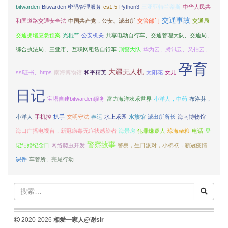
bitwarden
Bitwarden 密码管理服务
cs1.5
Python3
三亚亚特兰蒂斯
中华人民共
交通事故
和国道路交通安全法
中国共产党，公安、派出所
交管部门
交通局
交通拥堵应急预案
光棍节
公安机关
共享电动自行车、交通管理大队、交通局、
综合执法局、三亚市、互联网租赁自行车
刑警大队
华为云、腾讯云、又拍云、
孕育
大疆无人机
ssl证书、https
南海博物馆
和平精英
太阳花
女儿
日记
宝塔自建bitwarden服务
富力海洋欢乐世界
小洋人，中药
布洛芬，
小洋人
手机控
扒手
文明守法
春运
水上乐园
水族馆
派出所所长
海南博物馆
海口广播电视台，新冠病毒无症状感染者
海景房
犯罪嫌疑人
琼海杂粮
电话
登
警察故事
记结婚纪念日
网络爬虫开发
警察，生日派对，小棉袄，新冠疫情
课件
车管所、亮尾行动
2020-2026
相爱一家人@谢sir