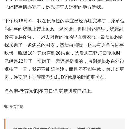
已经把事情办完了，她先打车去逛街的地方等我。
下午约16时许，我在原单位的事宜已经办理完毕了，原单位
的同事约我晚上带上judy一起吃饭，但时间还挺早，我就赶
紧与judy会合，一起去附近的商场里面看衣服，最后judy给
我采购了一条满意的衬衣，然后再和我一起去与原单位同事
吃饭，晚饭18时开始直到20结束，然后从三亚赶回陵水时
已经是22时了，忙碌了一天还是挺累的，特别是judy在外边
逛街了一天，我还不能陪伴她，而且还不能午休，估计会更
累，晚安吧！让我家孕妇JUDY休息的时间更长点。
尚爸喂-孕育知识|孕育日记 更新进度已赶上。
孕育日记