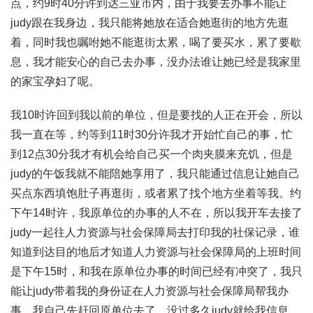
点，约9时40分许到达三亚市内，由于我要去办事不能让
judy跟在我身边，我只能将她放在适合她逛街的地方先逛
着，同时我也嘱咐她不能逛街太累，喝了要买水，累了要歇
息，我才能安心的自己去办事，没办法谁让她已经是我家里
的家宝孕妇了呢。
我10时许回到我以前的单位，但是要找的人正在开会，所以
我一直在等，约等到11时30分许我才开始忙自己的事，忙
到12点30分我才有机会给自己买一个肉夹膜来充饥，但是
judy的午饭我就不能陪她享用了，我只能通过信息让她自己
买点东西填饱肚子再逛街，或者累了找个地方坐着等我。约
下午14时许，我原单位的办事的人不在，所以我开车去接了
judy一起往人力资源与社会保障局去打印我的社保记录，谁
知道到达目的地后才知道人力资源与社会保障局的上班时间
是下午15时，和我在原单位办事的时间已经有冲突了，我只
能让judy带着我的身份证在人力资源与社会保障局帮我办
事，我自己先赶回原单位去了，没过多久judy就给我信息，