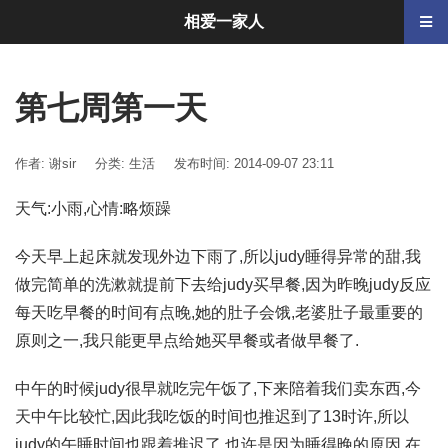
相爱一家人
第七周第一天
作者: 谢sir
分类:
生活
发布时间: 2014-09-07 23:11
天气:小雨,心情:略烦躁
今天早上起床就发现外边下雨了,所以judy睡得异常的甜,我
做完简单的洗漱就提前下去给judy买早餐,因为昨晚judy反应
每天吃早餐的时间有点晚,她的肚子会饿,老婆肚子最重要的
原则之一,我只能更早点给她买早餐或者做早餐了.
中午的时候judy很早就吃完午饭了,下来陪着我们卖东西,今
天中午比较忙,因此我吃饭的时间也推迟到了13时许,所以
judy的午睡时间也跟着推迟了,也许是因为睡得晚的原因,在