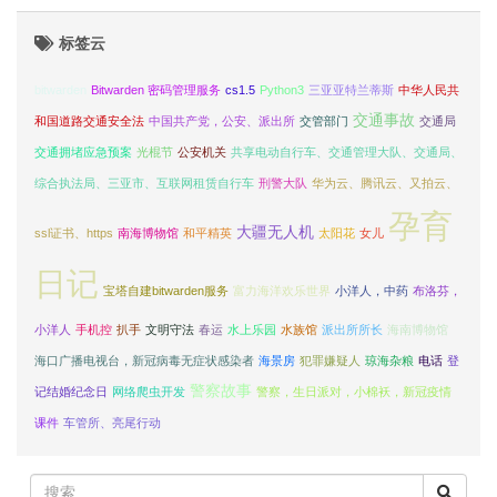
标签云
bitwarden
Bitwarden 密码管理服务
cs1.5
Python3
三亚亚特兰蒂斯
中华人民共
交通事故
和国道路交通安全法
中国共产党，公安、派出所
交管部门
交通局
交通拥堵应急预案
光棍节
公安机关
共享电动自行车、交通管理大队、交通局、
综合执法局、三亚市、互联网租赁自行车
刑警大队
华为云、腾讯云、又拍云、
孕育
大疆无人机
ssl证书、https
南海博物馆
和平精英
太阳花
女儿
日记
宝塔自建bitwarden服务
富力海洋欢乐世界
小洋人，中药
布洛芬，
小洋人
手机控
扒手
文明守法
春运
水上乐园
水族馆
派出所所长
海南博物馆
海口广播电视台，新冠病毒无症状感染者
海景房
犯罪嫌疑人
琼海杂粮
电话
登
警察故事
记结婚纪念日
网络爬虫开发
警察，生日派对，小棉袄，新冠疫情
课件
车管所、亮尾行动