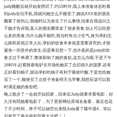
judy睡醒后就开始发唠叨了,约15时许,我上来准备休息时看
到judy在玩手机,我就问她怎么不睡觉了,她说XXX发的朋友
圈看了很伤心,我顿时以为发生了什么事情,结果在我追问之
下她才告诉我,某人的朋友圈里发了很多美食,别人可以吃那
么多的美食,为什么她不能吃,我当时有点小生气,身为孕妇怎
么能和其他正常人比,孕妇的饮食本来就是需要讲究的,才能
避免一些意外的发生,但是事后想一下,也许真的是judy的饮
食太过于单调了,整体影响了她的食欲,这怎么办呢,于是下午
16时许,赶紧骑着电驴去市场给她买了念叨很久的菠萝,还有
正好看到柚子,据说孕妇吃柚子有利于吸收叶酸,于是也给她
买了一个,顺便买了点饺子准备明天当早餐,我想应该可以暂
时满足她的食欲吧.
晚上散步了一会就开始回家，回来后Judy就要求看电影，好
久没有陪她看电影了，为了更新网站弄域名备案，最近也花
了不少时间，终于可以抽空出来陪Judy看了碟中谍4，等以
后有空了再去电影院看大片吧！！