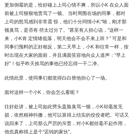
更加倒霉的是，恰好碰上上司心情不爽，所以小K 在众人面
前被上司狠狠地责骂了一顿。 当时周围在场的同事，都对
上司的怒骂感到非常震 惊，他们十分同情小K:“唉，刚才那
顿臭骂，是否有 些太过分了。”甚至有人担心说，“这样一
来，小K肯 定情绪低落，明天他会不会不来上班？” 可是和
同事们预料的正好相反，第二天早上，小K 和往常一样，按
时出现在大家的面前，并且满面笑容地向众人道声：“早上
好”！似乎昨天挨骂的事他已经忘得一干二净。
此情此景，使同事们都觉得白白替他担心了一场。
面对这样一个小K，你会怎么看呢？
往好处讲，被上司如此劈头盖脸臭骂一顿，小K却毫发无
损，依然精神抖擞，他可以算得上结实的佼佼者吧。可话又
说回来了，上司那么严厉的斥责，对小K都丝毫不起作用，
他也真称得上是个“迟钝的家伙”。