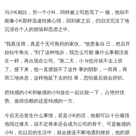
与小K相比，另一个小N，同样被上司怒骂了一 顿，他却不
能像小K那样迅速转换心情，回到家之后，仍旧没完没了地
沉浸在个人的烦恼和思虑之中。
“我真没用，真是个无可救药的家伙。”他责备自 己，然后开
始钻牛角尖，“到了这种地步，我怎么可能 像什么事都没发
生一样，再出现在公司。”第二天，小 N也许就不去上班
了。接下来，他一直摆脱不了这件 事的阴影，一而再，再
而三地休息，这样拖延下去的结 果，恐怕最后就会辞职。
把钝感的小K和敏感的小N放在一起比较一下， 占绝对优
势、值得信赖的还是钝感的一方。
今后无论发生什么事情，若是小K的话，他都可以十分顽强
地闯过难关，说不定将来还会成为公司的骨干。可是敏感的
小N，在以后的生活中，就会接连不断地遇到挫折，他的朋