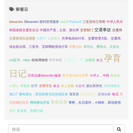
标签云
bitwarden
Bitwarden 密码管理服务
cs1.5
Python3
三亚亚特兰蒂斯
中华人民共
交通事故
和国道路交通安全法
中国共产党，公安、派出所
交管部门
交通局
交通拥堵应急预案
光棍节
公安机关
共享电动自行车、交通管理大队、交通局、
综合执法局、三亚市、互联网租赁自行车
刑警大队
华为云、腾讯云、又拍云、
孕育
大疆无人机
ssl证书、https
南海博物馆
和平精英
太阳花
女儿
日记
宝塔自建bitwarden服务
富力海洋欢乐世界
小洋人，中药
布洛芬，
小洋人
手机控
扒手
文明守法
春运
水上乐园
水族馆
派出所所长
海南博物馆
海口广播电视台，新冠病毒无症状感染者
海景房
犯罪嫌疑人
琼海杂粮
电话
登
警察故事
记结婚纪念日
网络爬虫开发
警察，生日派对，小棉袄，新冠疫情
课件
车管所、亮尾行动