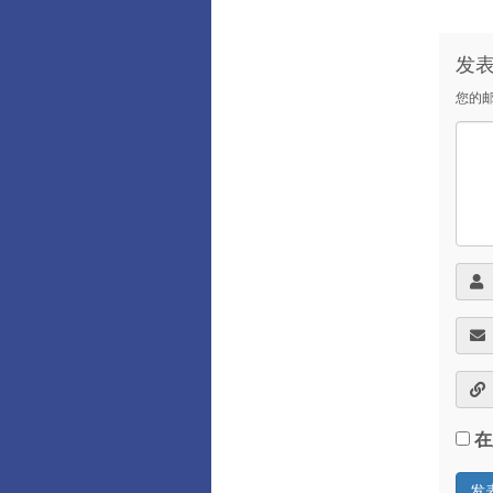
发
您的
在