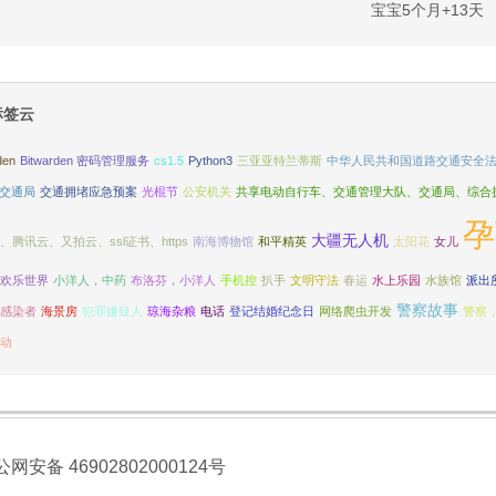
宝宝5个月+13天
标签云
den
Bitwarden 密码管理服务
cs1.5
Python3
三亚亚特兰蒂斯
中华人民共和国道路交通安全
交通局
交通拥堵应急预案
光棍节
公安机关
共享电动自行车、交通管理大队、交通局、综合
孕
大疆无人机
、腾讯云、又拍云、ssl证书、https
南海博物馆
和平精英
太阳花
女儿
欢乐世界
小洋人，中药
布洛芬，小洋人
手机控
扒手
文明守法
春运
水上乐园
水族馆
派出
警察故事
感染者
海景房
犯罪嫌疑人
琼海杂粮
电话
登记结婚纪念日
网络爬虫开发
警察
动
网安备 46902802000124号