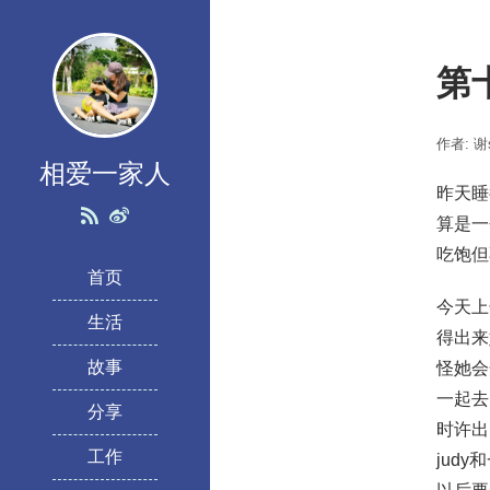
第
作者: 谢s
相爱一家人
昨天睡
算是一
吃饱但
首页
今天上
生活
得出来
故事
怪她会
一起去
分享
时许出
工作
jud