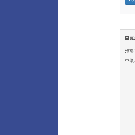
更
海南
中华