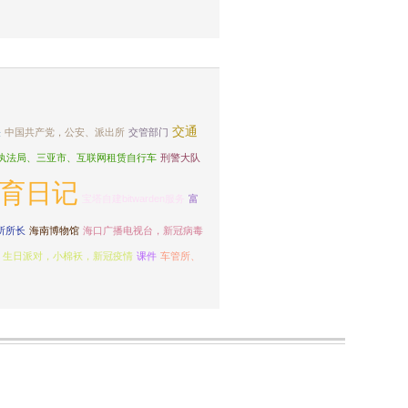
交通
法
中国共产党，公安、派出所
交管部门
执法局、三亚市、互联网租赁自行车
刑警大队
育日记
宝塔自建bitwarden服务
富
所所长
海南博物馆
海口广播电视台，新冠病毒
，生日派对，小棉袄，新冠疫情
课件
车管所、