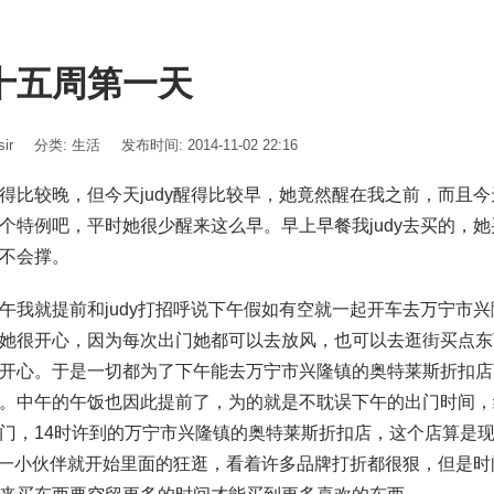
十五周第一天
ir
分类:
生活
发布时间: 2014-11-02 22:16
得比较晚，但今天judy醒得比较早，她竟然醒在我之前，而且
个特例吧，平时她很少醒来这么早。早上早餐我judy去买的，
不会撑。
午我就提前和judy打招呼说下午假如有空就一起开车去万宁市
她很开心，因为每次出门她都可以去放风，也可以去逛街买点东
开心。于是一切都为了下午能去万宁市兴隆镇的奥特莱斯折扣店
。中午的午饭也因此提前了，为的就是不耽误下午的出门时间，
门，14时许到的万宁市兴隆镇的奥特莱斯折扣店，这个店算是
y和一小伙伴就开始里面的狂逛，看着许多品牌打折都很狠，但是