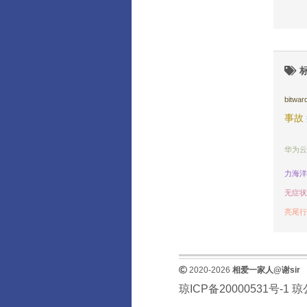
bitwar
事故
华为云
力海洋
无症状
亮尾行
2020-2026
相爱一家人@谢sir
琼ICP备20000531号-1
琼公