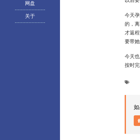
以后要
网盘
今天孕
关于
的，离
才返程
要带她
今天也
按时完
如