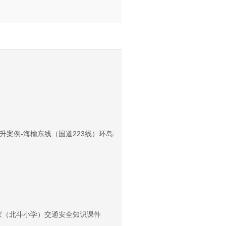
升案例-海榆东线（国道223线）环岛转盘改造
家（北斗小学）交通安全知识课件