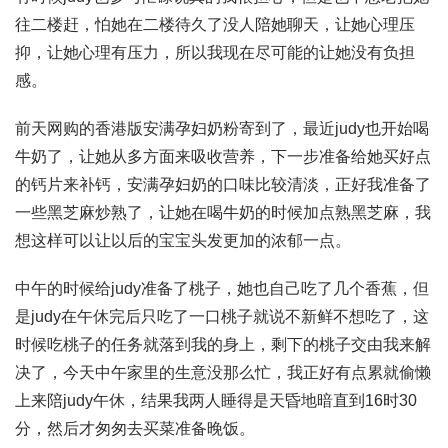
往二楼赶，怕她在二楼待久了没人陪她聊天，让她心理压
抑，让她心理有压力，所以我现在尽可能的让她没有负担
感。
前天网购的香港版安满孕妇奶粉寄到了，最近judy也开始喝
牛奶了，让她从多方面来吸收营养，下一步准备给她买好点
的钙片来补钙，安满孕妇奶的口味比较清淡，正好我准备了
一些黑芝麻炒熟了，让她在喝牛奶的时候加点熟黑芝麻，我
想这样可以让以后的宝宝头发更加的浓郁一点。
中午的时候给judy准备了桃子，她也自己吃了几个香蕉，但
是judy在午休完后只吃了一口桃子就说不新鲜不想吃了，这
时候吃桃子的任务就落到我的身上，剩下的桃子交由我来解
决了，今天中午家里的生意没那么忙，我正好有点累就偷懒
上来陪judy午休，结果我两人睡得是天昏地暗直到16时30
分，然后才匆匆去买菜准备晚饭。