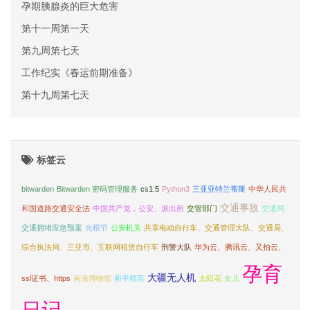
孕期胰腺炎的巨大危害
第十一周第一天
第九周第七天
工作纪实《春运前期准备》
第十九周第七天
标签云
bitwarden
Bitwarden 密码管理服务
cs1.5
Python3
三亚亚特兰蒂斯
中华人民共
交通事故
和国道路交通安全法
中国共产党，公安、派出所
交管部门
交通局
交通拥堵应急预案
光棍节
公安机关
共享电动自行车、交通管理大队、交通局、
综合执法局、三亚市、互联网租赁自行车
刑警大队
华为云、腾讯云、又拍云、
孕育
大疆无人机
ssl证书、https
南海博物馆
和平精英
太阳花
女儿
日记