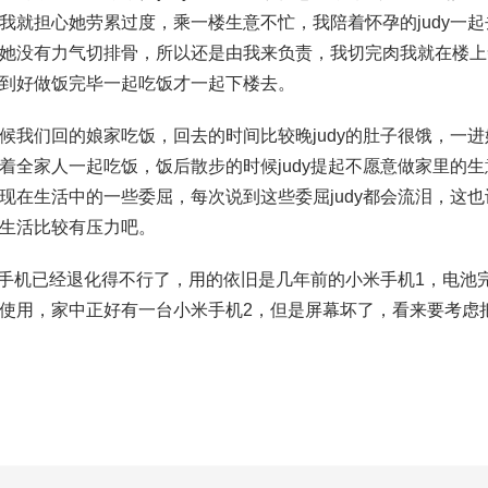
我就担心她劳累过度，乘一楼生意不忙，我陪着怀孕的judy一
她没有力气切排骨，所以还是由我来负责，我切完肉我就在楼上
到好做饭完毕一起吃饭才一起下楼去。
候我们回的娘家吃饭，回去的时间比较晚judy的肚子很饿，一
着全家人一起吃饭，饭后散步的时候judy提起不愿意做家里的
现在生活中的一些委屈，每次说到这些委屈judy都会流泪，这
生活比较有压力吧。
y的手机已经退化得不行了，用的依旧是几年前的小米手机1，电
使用，家中正好有一台小米手机2，但是屏幕坏了，看来要考虑