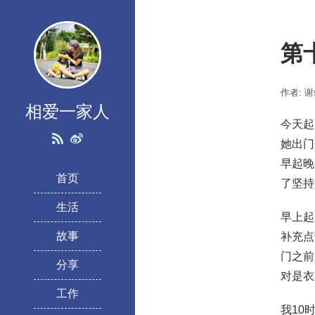
第
作者: 谢s
相爱一家人
今天起
她出门
早起晚
首页
了坚持
生活
早上起
故事
补充点
门之前
分享
对是衣
工作
我10