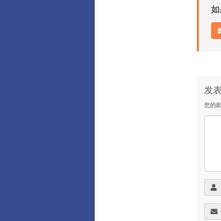
如
发
您的