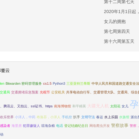
第十二周第七天
2020年1月1
女儿的拥抱
第七周第四天
第十六周第五天
标签云
den
Bitwarden 密码管理服务
cs1.5
Python3
三亚亚特兰蒂斯
中华人民共和国道路交通安全
交通局
交通拥堵应急预案
光棍节
公安机关
共享电动自行车、交通管理大队、交通局、综合
孕
大疆无人机
、腾讯云、又拍云、ssl证书、https
南海博物馆
和平精英
太阳花
女儿
欢乐世界
小洋人，中药
布洛芬，小洋人
手机控
扒手
文明守法
春运
水上乐园
水族馆
派出
警察故事
感染者
海景房
犯罪嫌疑人
琼海杂粮
电话
登记结婚纪念日
网络爬虫开发
警察
动