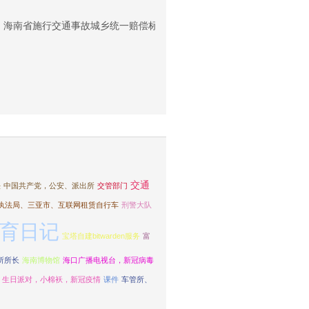
日起，海南省施行交通事故城乡统一赔偿标准（同命同价）
交通
法
中国共产党，公安、派出所
交管部门
执法局、三亚市、互联网租赁自行车
刑警大队
育日记
宝塔自建bitwarden服务
富
所所长
海南博物馆
海口广播电视台，新冠病毒
，生日派对，小棉袄，新冠疫情
课件
车管所、