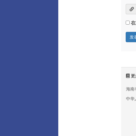
在
更
海南
中华