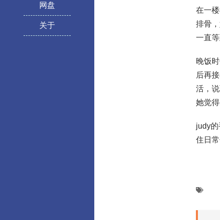
网盘
在一楼
排骨，
关于
一直等
晚饭时
后再接
活，说
她觉得
jud
住日常