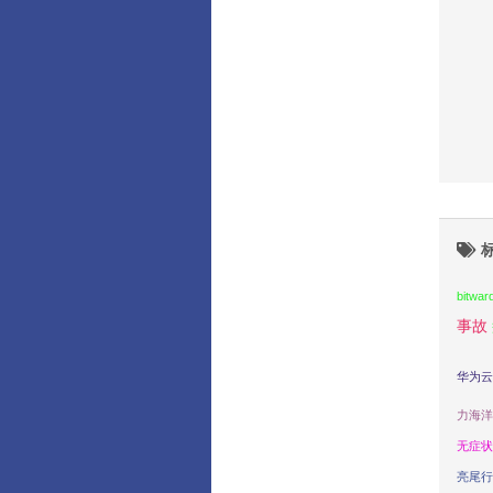
bitwar
事故
华为云
力海洋
无症状
亮尾行