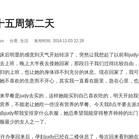
十五周第二天
ir
分类:
生活
发布时间: 2014-11-03 22:28
床后明显的感觉到天气开始转凉了，突然让我想起了以前和jud
去上班，晚上大半夜去接她回家，那段日子我们过得比较自由，也
归的上班，也让她的身体得不到充分的休息。现在回家了，我可以
她不喜欢的生意而不开心，其实我一直看在眼里，急在心里，也
来早餐是judy去买的，这样她能买到自己喜欢吃的，明天开始我
营养，不能老让她吃一些没有营养的早餐。今天我8点半要去派
由judy帮我安排穿什么衣服，她总希望我能穿得整齐帅帅的出
服最少的女人之一了。
时许办事回来后，孕妇judy已经在二楼休息了，每次回来看到她