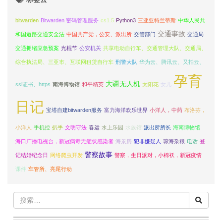
bitwarden
Bitwarden 密码管理服务
cs1.5
Python3
三亚亚特兰蒂斯
中华人民共
交通事故
和国道路交通安全法
中国共产党，公安、派出所
交管部门
交通局
交通拥堵应急预案
光棍节
公安机关
共享电动自行车、交通管理大队、交通局、
综合执法局、三亚市、互联网租赁自行车
刑警大队
华为云、腾讯云、又拍云、
孕育
大疆无人机
ssl证书、https
南海博物馆
和平精英
太阳花
女儿
日记
宝塔自建bitwarden服务
富力海洋欢乐世界
小洋人，中药
布洛芬，
小洋人
手机控
扒手
文明守法
春运
水上乐园
水族馆
派出所所长
海南博物馆
海口广播电视台，新冠病毒无症状感染者
海景房
犯罪嫌疑人
琼海杂粮
电话
登
警察故事
记结婚纪念日
网络爬虫开发
警察，生日派对，小棉袄，新冠疫情
课件
车管所、亮尾行动