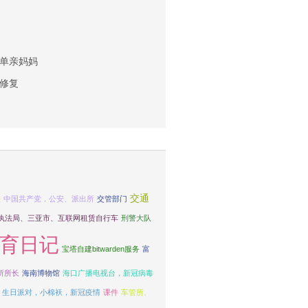
单亲妈妈
修复
交通
法
中国共产党，公安、派出所
交管部门
执法局、三亚市、互联网租赁自行车
刑警大队
育日记
宝塔自建bitwarden服务
富
所所长
海南博物馆
海口广播电视台，新冠病毒
，生日派对，小棉袄，新冠疫情
课件
车管所、