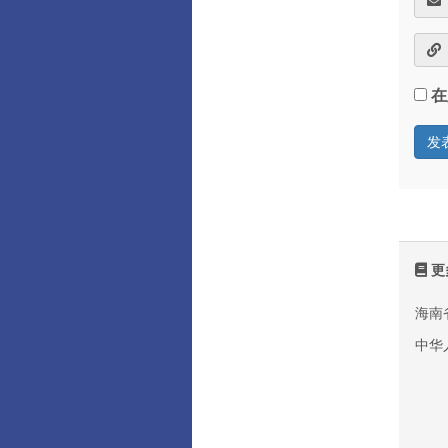
在
更
海南
中华