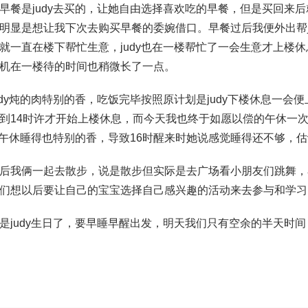
早餐是judy去买的，让她自由选择喜欢吃的早餐，但是买回来
明显是想让我下次去购买早餐的委婉借口。早餐过后我便外出帮j
就一直在楼下帮忙生意，judy也在一楼帮忙了一会生意才上楼休
机在一楼待的时间也稍微长了一点。
udy炖的肉特别的香，吃饭完毕按照原计划是judy下楼休息一会便
到14时许才开始上楼休息，而今天我也终于如愿以偿的午休一
dy午休睡得也特别的香，导致16时醒来时她说感觉睡得还不够，
后我俩一起去散步，说是散步但实际是去广场看小朋友们跳舞，
们想以后要让自己的宝宝选择自己感兴趣的活动来去参与和学习
是judy生日了，要早睡早醒出发，明天我们只有空余的半天时