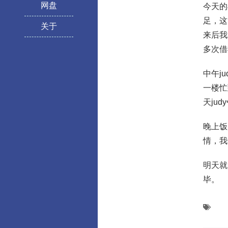
网盘
今天的
足，这
关于
来后我
多次借
中午j
一楼忙
天ju
晚上饭
情，我
明天就
毕。