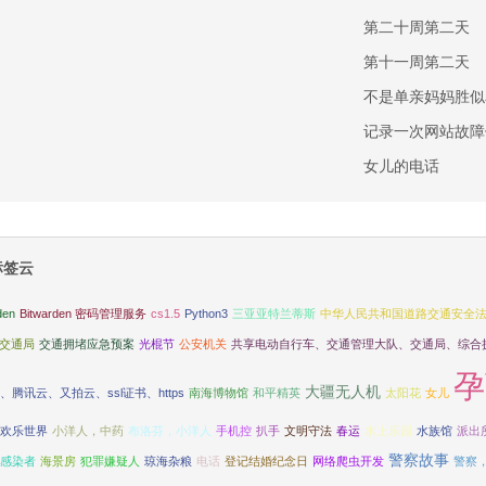
第二十周第二天
第十一周第二天
不是单亲妈妈胜似
记录一次网站故障
女儿的电话
标签云
den
Bitwarden 密码管理服务
cs1.5
Python3
三亚亚特兰蒂斯
中华人民共和国道路交通安全
交通局
交通拥堵应急预案
光棍节
公安机关
共享电动自行车、交通管理大队、交通局、综合
孕
大疆无人机
、腾讯云、又拍云、ssl证书、https
南海博物馆
和平精英
太阳花
女儿
欢乐世界
小洋人，中药
布洛芬，小洋人
手机控
扒手
文明守法
春运
水上乐园
水族馆
派出
警察故事
感染者
海景房
犯罪嫌疑人
琼海杂粮
电话
登记结婚纪念日
网络爬虫开发
警察