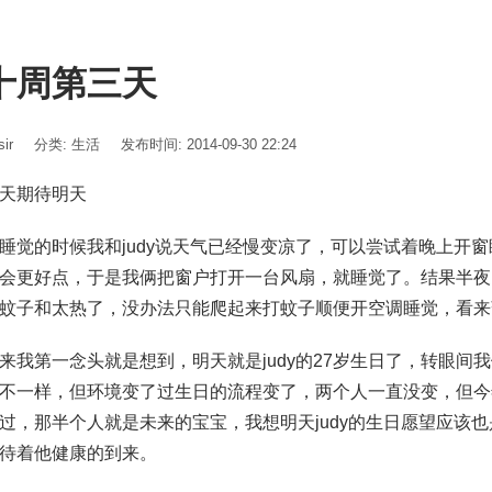
十周第三天
ir
分类:
生活
发布时间: 2014-09-30 22:24
天期待明天
睡觉的时候我和judy说天气已经慢变凉了，可以尝试着晚上开
会更好点，于是我俩把窗户打开一台风扇，就睡觉了。结果半夜1
蚊子和太热了，没办法只能爬起来打蚊子顺便开空调睡觉，看来
来我第一念头就是想到，明天就是judy的27岁生日了，转眼间
不一样，但环境变了过生日的流程变了，两个人一直没变，但今年j
过，那半个人就是未来的宝宝，我想明天judy的生日愿望应该
待着他健康的到来。