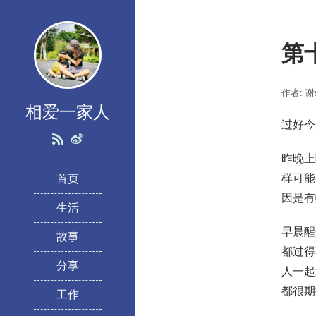
第
作者: 谢s
相爱一家人
过好今
昨晚上
样可能
首页
因是有
生活
早晨醒
故事
都过得
分享
人一起
都很期
工作