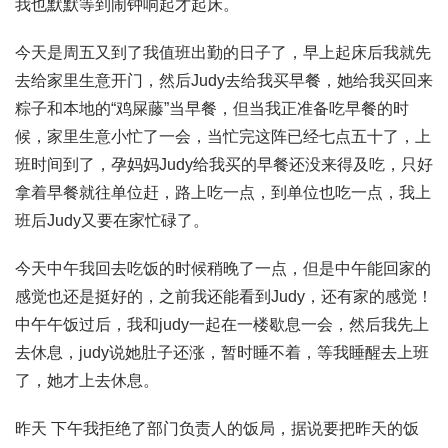
我也默默等到闹钟响起才起床。
今天是周五又到了我值班出勤的日子了，早上起床后我就先
去给家里生意开门，然后Judy去给我买早餐，她给我买回来
粽子和本地的“鸡屎藤”当早餐，但当我正准备吃早餐的时
候，家里生意小忙了一会，当忙完这阵已经七点五十了，上
班时间到了，孕妈妈Judy给我买的早餐还没来得及吃，只好
拿着早餐就往单位赶，路上吃一点，到单位也吃一点，我上
班后Judy又要在家忙碌了。
今天中午我回去吃饭的时候稍晚了一点，但是中午能回家的
感觉也还是挺好的，之前我还能看到Judy，还有家的感觉！
中午午饭过后，我和judy一起在一楼歇息一会，然后我先上
去休息，judy说她肚子还涨，暂时睡不着，等我睡醒去上班
了，她才上去休息。
昨天 下午我拒绝了部门负责人的饭局，据说要把昨天的饭