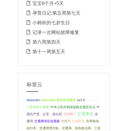
宝宝6个月+5天
孕育日记:第五周第七天
小棉袄的七岁生日
记录一次网站故障修复
第六周第四天
第十一周第五天
标签云
bitwarden
Bitwarden 密码管理服务
cs1.5
Python3
三亚亚特兰蒂斯
中华人民共和国道路交通安全法
中
交通事故
国共产党，公安、派出所
交管部门
交
通局
交通拥堵应急预案
光棍节
公安机关
共享电动
自行车、交通管理大队、交通局、综合执法局、三亚